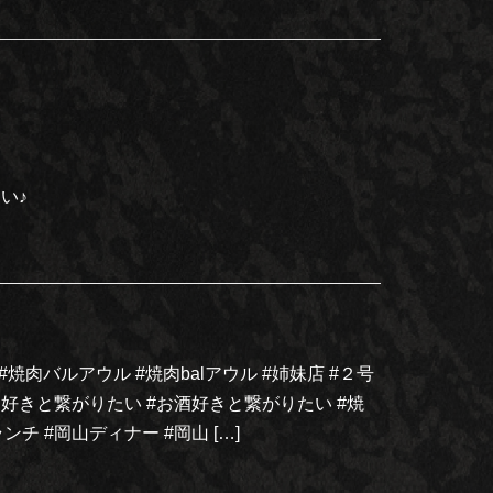
い♪
 #焼肉バルアウル #焼肉balアウル #姉妹店 #２号
焼肉好きと繋がりたい #お酒好きと繋がりたい #焼
チ #岡山ディナー #岡山 […]