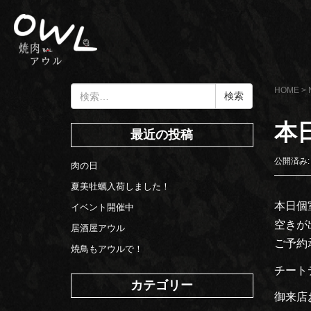
検
HOME
>
索:
本日
最近の投稿
公開済み: 
肉の日
夏美牡蠣入荷しました！
本日個
イベント開催中
空きが出
居酒屋アウル
ご予約
焼鳥もアウルで！
チート
カテゴリー
御来店お