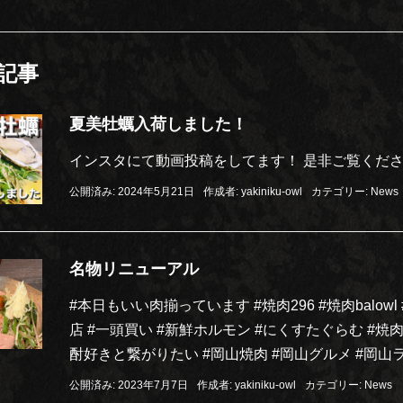
記事
夏美牡蠣入荷しました！
インスタにて動画投稿をしてます！ 是非ご覧くださ
公開済み: 2024年5月21日
作成者:
yakiniku-owl
カテゴリー:
News
名物リニューアル
#本日もいい肉揃っています #焼肉296 #焼肉balowl
店 #一頭買い #新鮮ホルモン #にくすたぐらむ #
酎好きと繋がりたい #岡山焼肉 #岡山グルメ #岡山ラン
公開済み: 2023年7月7日
作成者:
yakiniku-owl
カテゴリー:
News