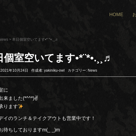
HOME
News
>
本日個室空いてます•*¨*•.¸¸♬︎
個室空いてます•*¨*•.¸¸♬︎
2021年10月24日
作成者:
yakiniku-owl
カテゴリー:
News
室に
来ました(*^^*)✌️
承ります
デイのランチ＆テイクアウトも営業中です！
待ちしておりますm(_ _)m