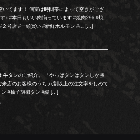
屋空いてます！ 個室は時間帯によって空きがござ
 #本日もいい肉揃っています #焼肉296 #焼
 #２号店 #一頭買い #新鮮ホルモン #に […]
は 牛タンのご紹介。 「やっぱタンはタンしか勝
ご来店のお客様のうち 八割以上の注文率をしめて
 #柚子胡椒タン #縦 […]
s