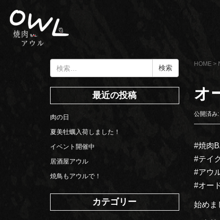
検
HOME
>
索:
オ
最近の投稿
公開済み: 
肉の日
夏美牡蠣入荷しました！
#焼肉B
イベント開催中
#テイ
居酒屋アウル
#アウ
焼鳥もアウルで！
#オー
カテゴリー
始めま