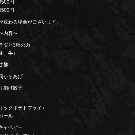
500円
500円
が変わる場合がございます。
内容〜
ラダと3種の肉
豚、牛）
甘酢
鶏からあげ
り揚げ餃子
リックポテトフライ）
ボール
キャベピー