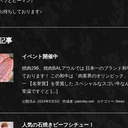
ベツとピーマン）
お待ちしております♪
記事
イベント開催中
焼肉296、焼肉BALアウルでは 日本一のブランド
ております！ この和牛は「肉業界のオリンピック」
一 【名誉賞】を受賞した スペシャルなスゴい牛なん
常温ですぐと […]
公開済み: 2024年5月3日
作成者:
yakiniku-owl
カテゴリー:
News
人気の石焼きビーフシチュー！