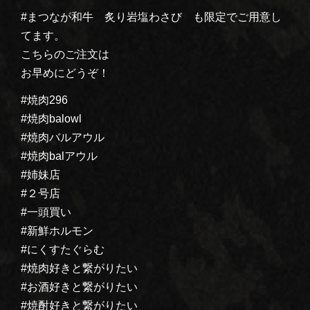
#まつなが和牛 炙り岩塩わさび も限定でご用意し
てます。
こちらのご注文は
お早めにどうぞ！
#焼肉296
#焼肉balowl
#焼肉バルアウル
#焼肉balアウル
#姉妹店
#２号店
#一頭買い
#新鮮ホルモン
#にくすたぐらむ
#焼肉好きと繋がりたい
#お酒好きと繋がりたい
#焼酎好きと繋がりたい