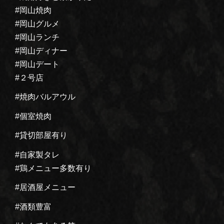
#岡山焼肉
#岡山グルメ
#岡山ランチ
#岡山ディナー
#岡山デート
#２号店
#焼肉バルアウル
#個室焼肉
#貸切部屋有り
#自家製タレ
#鶏メニュー多数有り
#居酒屋メニュー
#酒類豊富