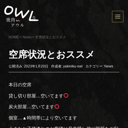
HOME
>
News
>
空席状況とおススメ
空席状況とおススメ
公開済み: 2023年1月20日
作成者:
yakiniku-owl
カテゴリー:
News
本日の空席
貸し切り部屋…空いてます
炭火部屋…空いてます
個室…▲時間帯により空いてます