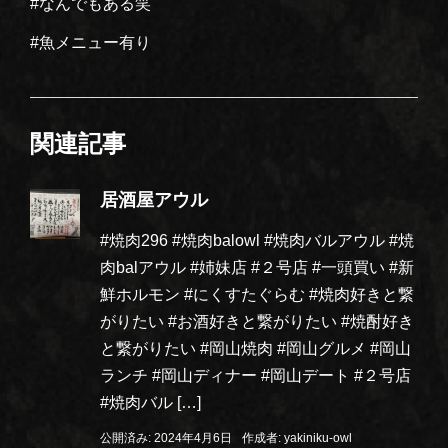
#なんでもある笑
#魚メニュー有り
関連記事
居酒屋アウル
#焼肉296 #焼肉balowl #焼肉バルアウル #焼
肉balアウル #姉妹店 #２号店 #一頭買い #新
鮮ホルモン #にくすたぐらむ #焼肉好きと繋
がりたい #お酒好きと繋がりたい #焼酎好き
と繋がりたい #岡山焼肉 #岡山グルメ #岡山
ランチ #岡山ディナー #岡山デート #２号店
#焼肉バル […]
公開済み: 2024年4月6日
作成者:
yakiniku-owl