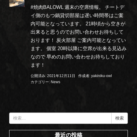
#焼肉BALOWL 週末の空席情報。 チートデ
イ側のもつ鍋貸切部屋は遅い時間帯はご案
内可能となっています。 21時頃から空きが
出来ると思うのでお問い合わせお待ちして
おります！ 炭火部屋 ご案内可能となってい
ます。 個室 20時以降に空席が出来る見込み
なので 早めのお問い合わせお待ちしており
ます！
公開済み: 2021年12月11日
作成者:
yakiniku-owl
カテゴリー:
News
検
索:
最近の投稿