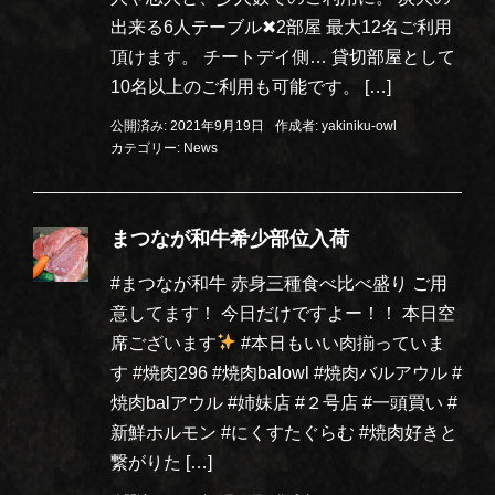
出来る6人テーブル✖︎2部屋 最大12名ご利用
頂けます。 チートデイ側… 貸切部屋として
10名以上のご利用も可能です。 […]
公開済み: 2021年9月19日
作成者:
yakiniku-owl
カテゴリー:
News
まつなが和牛希少部位入荷
#まつなが和牛 赤身三種食べ比べ盛り ご用
意してます！ 今日だけですよー！！ 本日空
席ございます
#本日もいい肉揃っていま
す #焼肉296 #焼肉balowl #焼肉バルアウル #
焼肉balアウル #姉妹店 #２号店 #一頭買い #
新鮮ホルモン #にくすたぐらむ #焼肉好きと
繋がりた […]