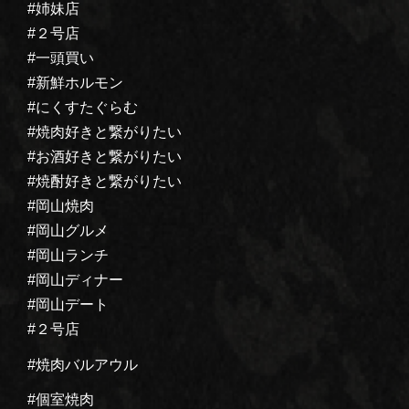
#姉妹店
#２号店
#一頭買い
#新鮮ホルモン
#にくすたぐらむ
#焼肉好きと繋がりたい
#お酒好きと繋がりたい
#焼酎好きと繋がりたい
#岡山焼肉
#岡山グルメ
#岡山ランチ
#岡山ディナー
#岡山デート
#２号店
#焼肉バルアウル
#個室焼肉