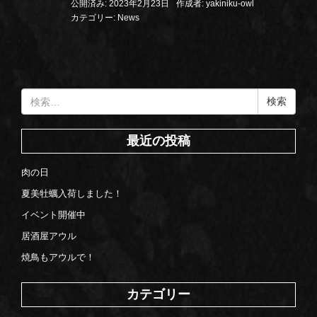
公開済み: 2023年2月23日
作成者:
yakiniku-owl
カテゴリー:
News
検
索:
最近の投稿
肉の日
夏美牡蠣入荷しました！
イベント開催中
居酒屋アウル
焼鳥もアウルで！
カテゴリー