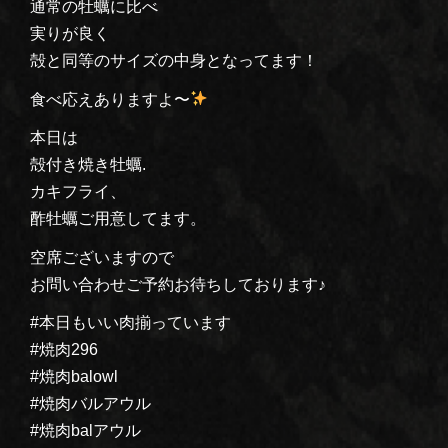
通常の牡蠣に比べ
実りが良く
殻と同等のサイズの中身となってます！
食べ応えありますよ〜
本日は
殻付き焼き牡蠣.
カキフライ、
酢牡蠣ご用意してます。
空席ございますので
お問い合わせご予約お待ちしております♪
#本日もいい肉揃っています
#焼肉296
#焼肉balowl
#焼肉バルアウル
#焼肉balアウル