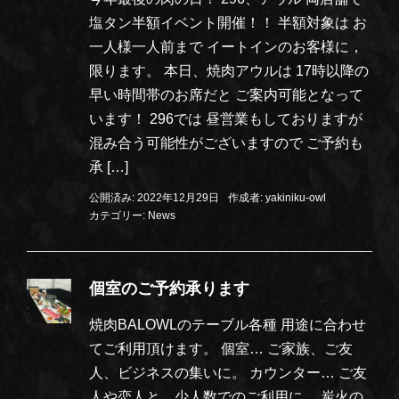
塩タン半額イベント開催！！ 半額対象は お
一人様一人前まで イートインのお客様に，
限ります。 本日、焼肉アウルは 17時以降の
早い時間帯のお席だと ご案内可能となって
います！ 296では 昼営業もしておりますが
混み合う可能性がございますので ご予約も
承 […]
公開済み: 2022年12月29日
作成者:
yakiniku-owl
カテゴリー:
News
個室のご予約承ります
焼肉BALOWLのテーブル各種 用途に合わせ
てご利用頂けます。 個室… ご家族、ご友
人、ビジネスの集いに。 カウンター… ご友
人や恋人と、少人数でのご利用に。 炭火の