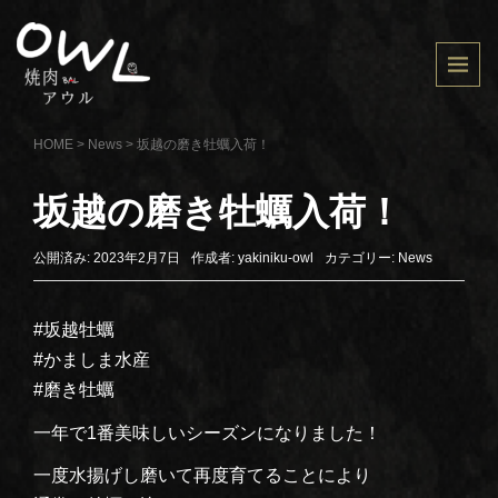
HOME
>
News
>
坂越の磨き牡蠣入荷！
坂越の磨き牡蠣入荷！
公開済み: 2023年2月7日
作成者:
yakiniku-owl
カテゴリー:
News
#坂越牡蠣
#かましま水産
#磨き牡蠣
一年で1番美味しいシーズンになりました！
一度水揚げし磨いて再度育てることにより