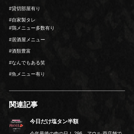
#貸切部屋有り
#自家製タレ
#鶏メニュー多数有り
#居酒屋メニュー
#酒類豊富
#なんでもある笑
#魚メニュー有り
関連記事
今日だけ塩タン半額
今年最後の肉の日！ 296、アウル 両店舗で