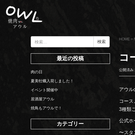
検
HOME
>
索:
コ
最近の投稿
公開済み: 
肉の日
夏美牡蠣入荷しました！
アウル
イベント開催中
居酒屋アウル
コース
焼鳥もアウルで！
3種類
公式ホ
カテゴリー
〜スタ