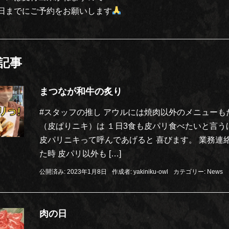
日までにご予約をお願いします
記事
まつなが和牛の炙り
#スタッフの推し アウルには焼肉以外のメニューも
（皮ぱりニキ）は １日3食も皮パリ食べたいと言う
皮パリニキって呼んであげると 喜びます。 業務連
た時 皮パリ以外も […]
公開済み: 2023年1月8日
作成者:
yakiniku-owl
カテゴリー:
News
肉の日