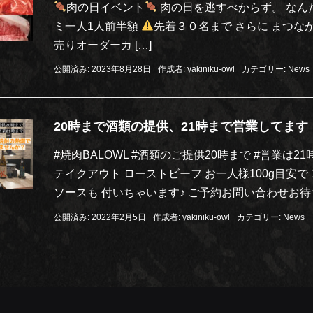
肉の日イベント
肉の日を逃すべからず。 なんた
ミ一人1人前半額
先着３０名まで さらに まつな
売りオーダーカ […]
公開済み: 2023年8月28日
作成者:
yakiniku-owl
カテゴリー:
News
20時まで酒類の提供、21時まで営業してます
#焼肉BALOWL #酒類のご提供20時まで #営業は
テイクアウト ローストビーフ お一人様100g目安で
ソースも 付いちゃいます♪ ご予約お問い合わせお
公開済み: 2022年2月5日
作成者:
yakiniku-owl
カテゴリー:
News