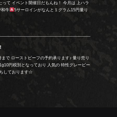
って イベント開催日だもんね！ 今月は 上ハラ
が和牛
5サーロインがなんと１グラム15円量り
！
21時まで ローストビーフの予約承ります♪ 量り売り
 1g10円税別となっており 人気の 特性グレービー
待ちしております☆