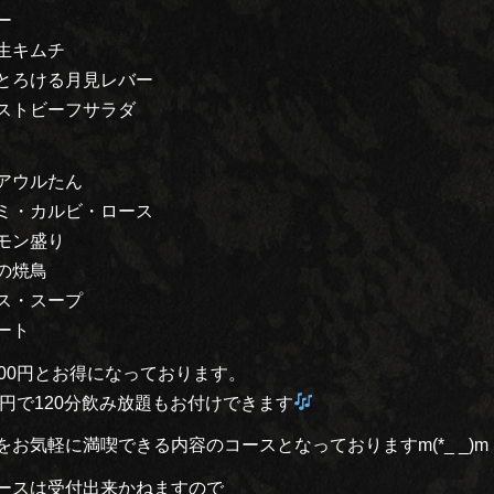
ー
生キムチ
とろける月見レバー
ストビーフサラダ
アウルたん
ミ・カルビ・ロース
モン盛り
の焼鳥
ス・スープ
ート
300円とお得になっております。
00円で120分飲み放題もお付けできます
をお気軽に満喫できる内容のコースとなっておりますm(*_ _)m
ースは受付出来かねますので