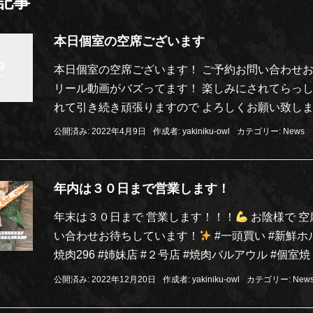
記事
本日個室の空席ございます
9
本日個室の空席ございます！ ご予約お問い合わせお待
リール動画がバズってます！ 楽しみにされてらっし
れて引き続き頑張りますので よろしくお願い致し
公開済み: 2022年4月9日
作成者:
yakiniku-owl
カテゴリー:
News
年内は３０日まで営業します！
年末は３０日まで 営業します！！！
お陰様で 空
い合わせお待ちしています！
#一頭買い #新鮮ホ
焼肉296 #姉妹店 #２号店 #焼肉バルアウル #個室焼 [
公開済み: 2022年12月20日
作成者:
yakiniku-owl
カテゴリー:
New