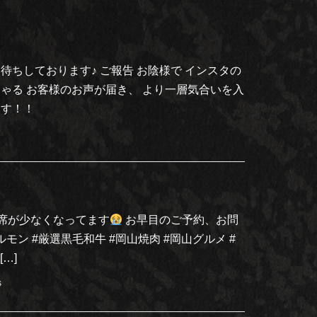
ちしております♪ ご報告 お陰様で インスタの
ゃる お客様のお声が届き、 より一層気合いを入
ます！！
席が少なくなってます
お早目のご予約、お問
ルモン #厳選黒毛和牛 #岡山焼肉 #岡山グルメ #
…]
s