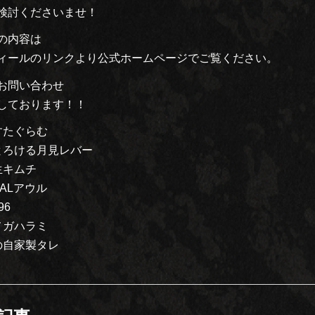
検討くださいませ！
の内容は
ィールのリンクより公式ホームページでご覧ください。
お問い合わせ
しております！！
すたぐらむ
とろける月見レバー
生キムチ
ALアウル
96
メガハラミ
の自家製タレ