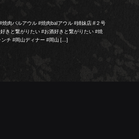
 #焼肉バルアウル #焼肉balアウル #姉妹店 #２号
焼肉好きと繋がりたい #お酒好きと繋がりたい #焼
チ #岡山ディナー #岡山 […]