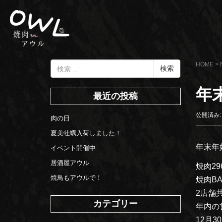
検
HOME
>
索:
年
最近の投稿
公開済み: 
肉の日
夏美牡蠣入荷しました！
年末年
イベント開催中
居酒屋アウル
焼肉29
焼鳥もアウルで！
焼肉B
2店舗
カテゴリー
年内の
12月