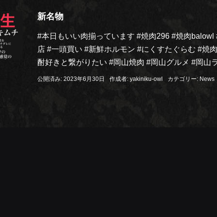
新名物
#本日もいい肉揃っています #焼肉296 #焼肉balowl
店 #一頭買い #新鮮ホルモン #にくすたぐらむ #
酎好きと繋がりたい #岡山焼肉 #岡山グルメ #岡山ラン
公開済み: 2023年6月30日
作成者:
yakiniku-owl
カテゴリー:
News