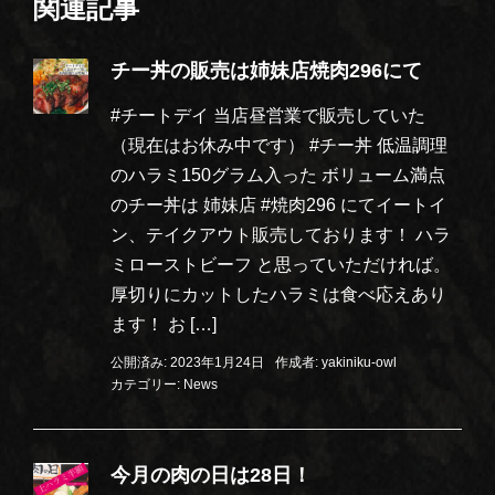
関連記事
チー丼の販売は姉妹店焼肉296にて
#チートデイ 当店昼営業で販売していた
（現在はお休み中です） #チー丼 低温調理
のハラミ150グラム入った ボリューム満点
のチー丼は 姉妹店 #焼肉296 にてイートイ
ン、テイクアウト販売しております！ ハラ
ミローストビーフ と思っていただければ。
厚切りにカットしたハラミは食べ応えあり
ます！ お […]
公開済み: 2023年1月24日
作成者:
yakiniku-owl
カテゴリー:
News
今月の肉の日は28日！