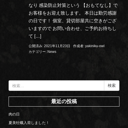
なり 感染防止対策という 【おもてなし】で
お客様をお迎え致します。 本日は勤労感謝
の日です！ 個室、貸切部屋共に空きがござ
いますので お問い合わせ、ご予約お待ちし
て […]
公開済み: 2021年11月23日
作成者:
yakiniku-owl
カテゴリー:
News
検
索:
最近の投稿
肉の日
夏美牡蠣入荷しました！