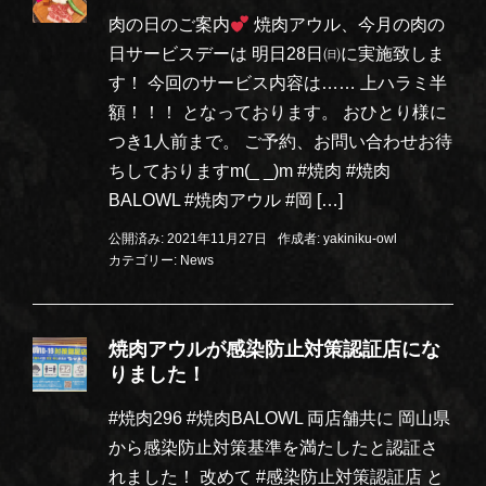
肉の日のご案内
焼肉アウル、今月の肉の
日サービスデーは 明日28日㈰に実施致しま
す！ 今回のサービス内容は…… 上ハラミ半
額！！！ となっております。 おひとり様に
つき1人前まで。 ご予約、お問い合わせお待
ちしておりますm(_ _)m #焼肉 #焼肉
BALOWL #焼肉アウル #岡 […]
公開済み: 2021年11月27日
作成者:
yakiniku-owl
カテゴリー:
News
焼肉アウルが感染防止対策認証店にな
りました！
#焼肉296 #焼肉BALOWL 両店舗共に 岡山県
から感染防止対策基準を満たしたと認証さ
れました！ 改めて #感染防止対策認証店 と