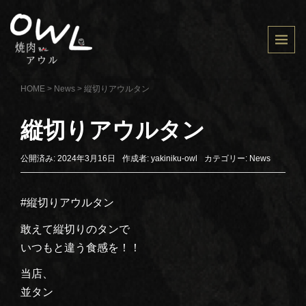
HOME
>
News
>
縦切りアウルタン
縦切りアウルタン
公開済み: 2024年3月16日
作成者:
yakiniku-owl
カテゴリー:
News
#縦切りアウルタン
敢えて縦切りのタンで
いつもと違う食感を！！
当店、
並タン