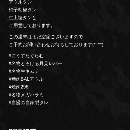
アウルタン
柚子胡椒タン
生上塩タンと
ご用意しております。
この週末はまだ空席ございますので
ご予約お問い合わせお待ちしております(*^^*)
#にくすたぐらむ
#名物とろける月見レバー
#名物生キムチ
#焼肉BALアウル
#焼肉296
#名物メガハラミ
#自慢の自家製タレ