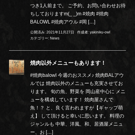
つき1人前まで。 ご予約、お問い合わせお待
ちしておりますm(_ _)m #焼肉 #焼肉
BALOWL #焼肉アウル #岡 […]
公開済み: 2021年11月27日
作成者:
yakiniku-owl
カテゴリー:
News
焼肉以外メニューもあります！
#焼肉balowl 今週のおススメ♪ 焼肉BALアウ
ルでは 焼肉以外のメニューも充実させてお
ります。 旬の魚、野菜を 岡山産中心に メニ
ューを構成しています！ 焼肉屋さんで
魚！？ と、良く言われますが【ギャップ萌
え】 して頂けると幸いに思います。 料理の
ジャンルも 中華、洋風、和、居酒屋メニュ
ー、お […]