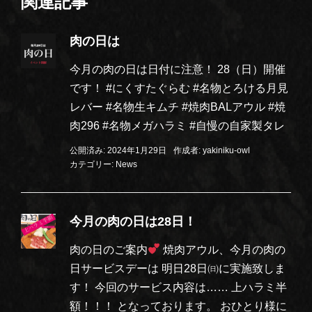
関連記事
肉の日は
今月の肉の日は日付に注意！ 28（日）開催
です！ #にくすたぐらむ #名物とろける月見
レバー #名物生キムチ #焼肉BALアウル #焼
肉296 #名物メガハラミ #自慢の自家製タレ
公開済み: 2024年1月29日
作成者:
yakiniku-owl
カテゴリー:
News
今月の肉の日は28日！
肉の日のご案内
焼肉アウル、今月の肉の
日サービスデーは 明日28日㈰に実施致しま
す！ 今回のサービス内容は…… 上ハラミ半
額！！！ となっております。 おひとり様に