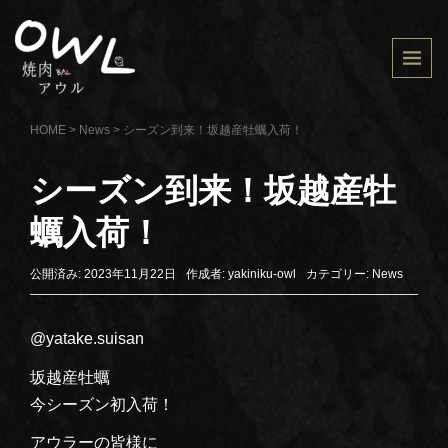
HOME
>
News
>
シーズン到来！坂越産牡蠣入荷！
シーズン到来！坂越産牡
蠣入荷！
公開済み: 2023年11月22日
作成者:
yakiniku-owl
カテゴリー:
News
@yatake.suisan
坂越産牡蠣
今シーズン初入荷！
アウラーの皆様に